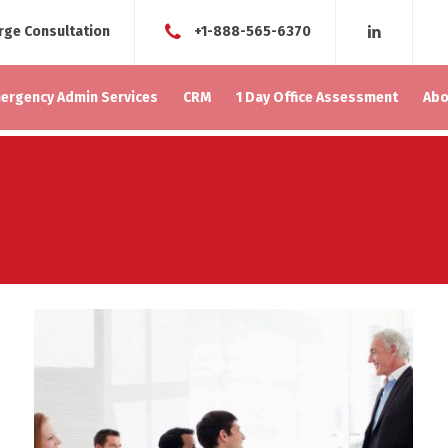
rge Consultation
+1-888-565-6370
ergency Admin Services
CRM
1 Day Office Assessment
Abo