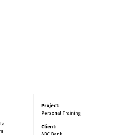
Project:
Personal Training
rta
Client:
am
ABC Bank